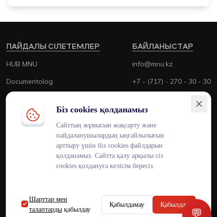
ПАЙДАЛЫ СІЛЕТЕМЛЕР
БАЙЛАНЫСТАР
HUB MNU
info@mnu.kz
Documentolog
+7 - (717) - 270 - 30 - 30
Canvas
+7 - (700) - 170 - 30 - 30
Біз cookies қолданамыз
Platonus
Сайттың жұмысын жақсарту және
Outlook
пайдаланушылардың ыңғайлылығын
арттыру үшін біз cookies файлдарын
Smart MNU
қолданамыз. Сайтта қалу арқылы сіз
cookies қолдануға келісім бересіз.
Шарттар мен
ENG
KAZ
RUS
Қабылдамау
Қабылдау
талаптарды
қабылдау
💬