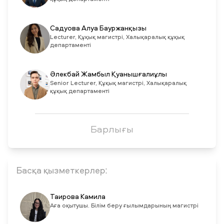
Садуова Алуа Бауржанқызы
Lecturer, Құқық магистрі, Халықаралық құқық
департаменті
Әлекбай Жамбыл Қуанышғалиұлы
Senior Lecturer, Құқық магистрі, Халықаралық
құқық департаменті
Барлығы
Басқа қызметкерлер:
Таирова Камила
Аға оқытушы. Білім беру ғылымдарының магистрі