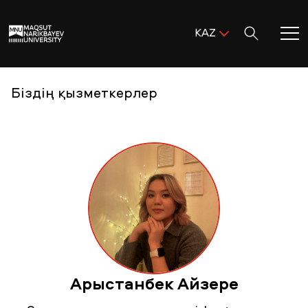
Поиск:
KAZ
ENG
KAZ
Басты бет
Біздің қызметкерлер
RUS
MNU-ге қош келдіңіз!
Академиялық өмір
Зерттеу және ғылым
Оқуға қабылдау және қолдау
Арыстанбек Айзере
MNU тынысы