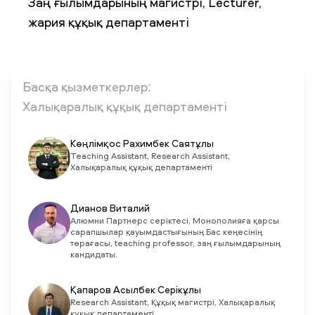
Заң ғылымдарының магистрі, Lecturer,
жария құқық департаменті
ЖАҢАЛЫҚТАР
БАҚ БІЗ ТУРАЛЫ
ЖҰМЫС ОРЫНДАРЫ
ҚЫЗМЕТКЕРЛЕР
ТҮЛЕКТЕР
ENDOWMENT
ENG
KAZ
RUS
Басқа қызметкерлер:
Халықаралық құқық департаменті
Көңлімқос Рахимбек Саятұлы
Teaching Assistant, Research Assistant,
Халықаралық құқық департаменті
Дианов Виталий
Алюмни Партнерс серіктесі, Монополияға қарсы
сарапшылар қауымдастығының Бас кеңесінің
төрағасы, teaching professor, заң ғылымдарының
кандидаты.
Қапаров Асылбек Серікұлы
Research Assistant, Құқық магистрі, Халықаралық
құқық департаменті