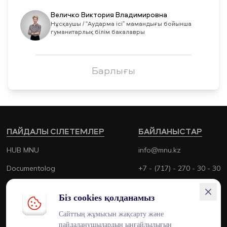
Величко Виктория Владимировна
Нұсқаушы / “Аударма ici” мамандығы бойынша
гуманитарлық білім бакалавры
Барлығы
ПАЙДАЛЫ СІЛЕТЕМЛЕР
БАЙЛАНЫСТАР
HUB MNU
info@mnu.kz
Documentolog
+7 - (717) - 270 - 30 - 30
Canvas
+7 - (700) - 170 - 30 - 30
Біз cookies қолданамыз
Platonus
Сайттың жұмысын жақсарту және
Outlook
пайдаланушылардың ыңғайлылығын