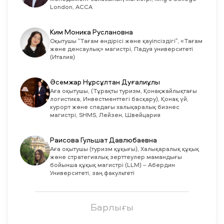
London, ACCA
Ким Моника Руслановна
Оқытушы “Тағам өндірісі және қауіпсіздігі”, «Тағам
және денсаулық» магистрі, Падуя университеті
(Италия)
Әсемжар Нұрсұлтан Дуғалиұлы
Аға оқытушы, (Тұрақты туризм, Қонақжайлықтағы
логистика, Инвестменттегі басқару), Қонақ үй,
курорт және спадағы халықаралық бизнес
магистрі, SHMS, Лейзен, Швейцария
Раисова Гульшат Давлюбаевна
Aға оқытушы (туризм құқығы), Халықаралық құқық
және стратегиялық зерттеулер мамандығы
бойынша құқық магистрі (LLM) – Абердин
Университеті, заң факультеті
Барлығы