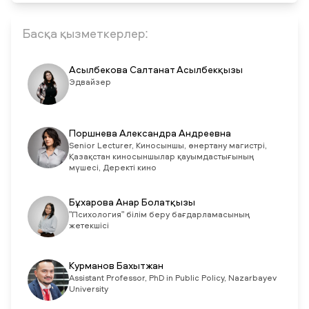
Басқа қызметкерлер:
Асылбекова Салтанат Асылбекқызы
Эдвайзер
Поршнева Александра Андреевна
Senior Lecturer, Киносыншы, өнертану магистрі,
Қазақстан киносыншылар қауымдастығының
мүшесі, Деректі кино
Бұхарова Анар Болатқызы
"Психология" білім беру бағдарламасының
жетекшісі
Курманов Бахытжан
Assistant Professor, PhD in Public Policy, Nazarbayev
University