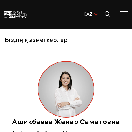
Поиск:
KAZ
ENG
KAZ
Басты бет
Біздің қызметкерлер
RUS
MNU-ге қош келдіңіз!
Академиялық өмір
Зерттеу және ғылым
Оқуға қабылдау және қолдау
Ашикбаева Жанар Саматовна
MNU тынысы