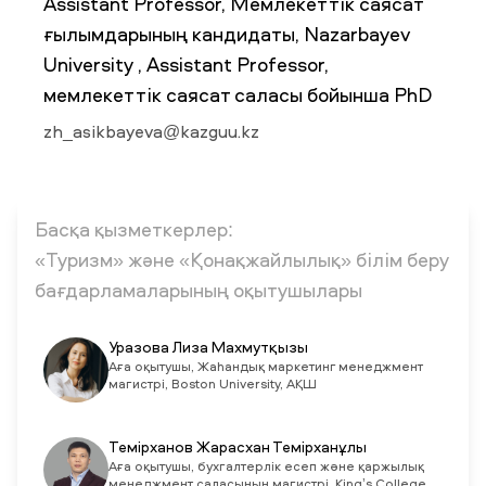
Assistant Professor, Мемлекеттік саясат
ғылымдарының кандидаты, Nazarbayev
University , Assistant Professor,
ЖАҢАЛЫҚТАР
БАҚ БІЗ ТУРАЛЫ
ЖҰМЫС ОРЫНДАРЫ
ҚЫЗМЕТКЕРЛЕР
мемлекеттік саясат саласы бойынша PhD
ТҮЛЕКТЕР
ENDOWMENT
ENG
KAZ
RUS
zh_asikbayeva@kazguu.kz
Басқа қызметкерлер:
«Туризм» және «Қонақжайлылық» білім беру
бағдарламаларының оқытушылары
Уразова Лиза Махмутқызы
Аға оқытушы, Жаһандық маркетинг менеджмент
магистрі, Boston University, АҚШ
Темірханов Жарасхан Темірханұлы
Аға оқытушы, бухгалтерлік есеп және қаржылық
менеджмент саласының магистрі, King’s College