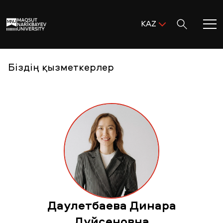
Поиск:
KAZ
ENG
KAZ
Басты бет
Біздің қызметкерлер
RUS
MNU-ге қош келдіңіз!
Академиялық өмір
Зерттеу және ғылым
Оқуға қабылдау және қолдау
Даулетбаева Динара
MNU тынысы
Дуйсеновна