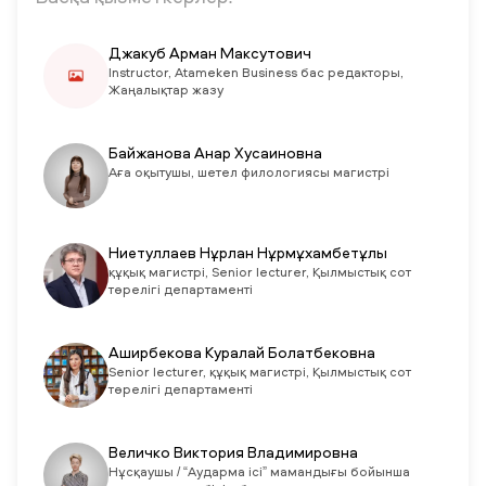
Джакуб Арман Максутович
Instructor, Atameken Business бас редакторы,
Жаңалықтар жазу
Байжанова Анар Хусаиновна
Аға оқытушы, шетел филологиясы магистрі
Ниетуллаев Нұрлан Нұрмұхамбетұлы
құқық магистрі, Senior lecturer, Қылмыстық сот
төрелігі департаменті
Аширбекова Куралай Болатбековна
Senior lecturer, құқық магистрі, Қылмыстық сот
төрелігі департаменті
Величко Виктория Владимировна
Нұсқаушы / “Аударма ici” мамандығы бойынша