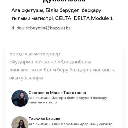
Аға оқытушы, Білім берудегі басқару
ғылыми магистрі, CELTA, DELTA Module 1
ЖАҢАЛЫҚТАР
БАҚ БІЗ ТУРАЛЫ
ЖҰМЫС ОРЫНДАРЫ
ҚЫЗМЕТКЕРЛЕР
ТҮЛЕКТЕР
ENDOWMENT
d_dauletbayeva@kazguu.kz
ENG
KAZ
RUS
Басқа қызметкерлер:
«Аударма ісі» және «Қолданбалы
лингвистика» білім беру бағдарламасының
оқытушылары
Сергазина Манат Талгатовна
Аға оқытушы, Жоғары білім берудегі басқару
ғылыми магистр
Таирова Камила
Аға оқытушы. Білім беру ғылымдарының магистрі