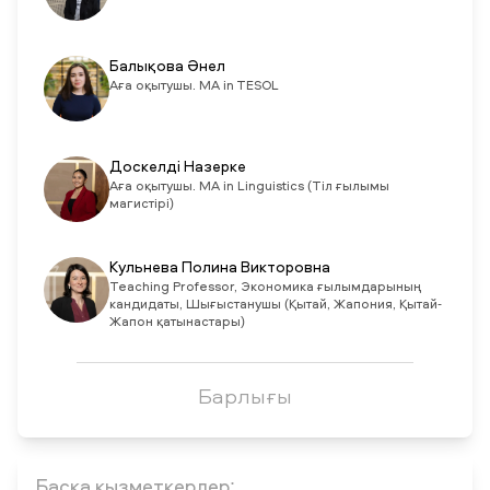
Балықова Әнел
Аға оқытушы. MA in TESOL
Доскелді Назерке
Аға оқытушы. MA in Linguistics (Тіл ғылымы
магистірі)
Кульнева Полина Викторовна
Teaching Professor, Экономика ғылымдарының
кандидаты, Шығыстанушы (Қытай, Жапония, Қытай-
Жапон қатынастары)
Барлығы
Басқа қызметкерлер: