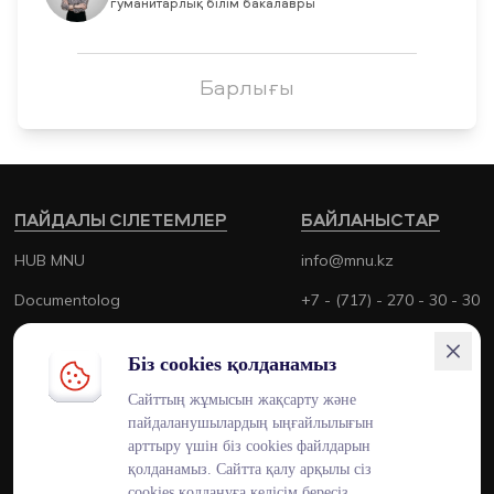
гуманитарлық білім бакалавры
Барлығы
ПАЙДАЛЫ СІЛЕТЕМЛЕР
БАЙЛАНЫСТАР
HUB MNU
info@mnu.kz
Documentolog
+7 - (717) - 270 - 30 - 30
Canvas
+7 - (700) - 170 - 30 - 30
Біз cookies қолданамыз
Platonus
Сайттың жұмысын жақсарту және
Outlook
пайдаланушылардың ыңғайлылығын
арттыру үшін біз cookies файлдарын
Smart MNU
қолданамыз. Сайтта қалу арқылы сіз
cookies қолдануға келісім бересіз.