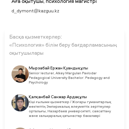
Аға оқытушы, психология магистрі
d_dymont@kazguu.kz
ЖАҢАЛЫҚТАР
БАҚ БІЗ ТУРАЛЫ
ЖҰМЫС ОРЫНДАРЫ
ҚЫЗМЕТКЕРЛЕР
ТҮЛЕКТЕР
ENDOWMENT
ENG
KAZ
RUS
Басқа қызметкерлер:
«Психология» білім беру бағдарламасының
оқытушылары
Мырзабай Ержан Қуандықұлы
Senior lecturer, Alkey Margulan Pavlodar
Pedagogical University Bachelor: Pedagogy and
Psychology
Қалқанбай Санжар Ардақұлы
Кіші ғылыми қызметкер / Жоғары гуманитарлық
мектептің Эмпирикалық әлеуметтік зерттеулер
орталығы, Назарбаев университеті, саясаттану
және халықаралық қатынастар бакалаврі