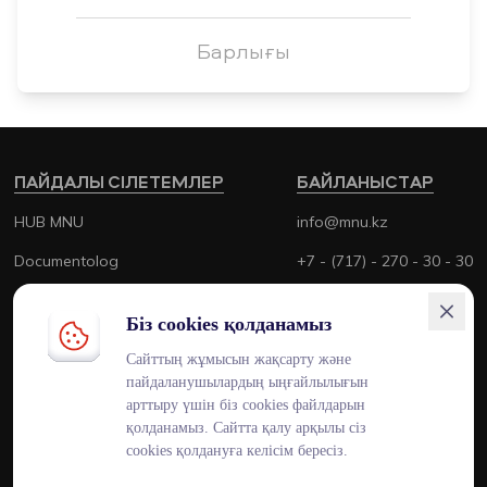
Барлығы
ПАЙДАЛЫ СІЛЕТЕМЛЕР
БАЙЛАНЫСТАР
HUB MNU
info@mnu.kz
Documentolog
+7 - (717) - 270 - 30 - 30
Canvas
+7 - (700) - 170 - 30 - 30
Біз cookies қолданамыз
Platonus
Сайттың жұмысын жақсарту және
Outlook
пайдаланушылардың ыңғайлылығын
арттыру үшін біз cookies файлдарын
Smart MNU
қолданамыз. Сайтта қалу арқылы сіз
cookies қолдануға келісім бересіз.