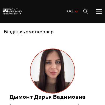
Поиск:
KAZ
ENG
KAZ
Басты бет
Біздің қызметкерлер
RUS
MNU-ге қош келдіңіз!
Академиялық өмір
Зерттеу және ғылым
Оқуға қабылдау және қолдау
Дымонт Дарья Вадимовна
MNU тынысы