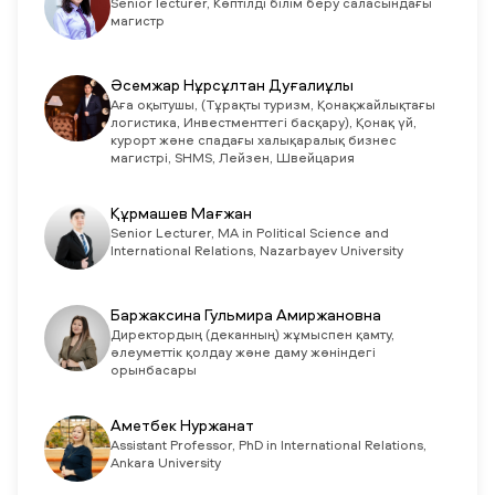
Senior lecturer, Көптілді білім беру саласындағы
магистр
Әсемжар Нұрсұлтан Дуғалиұлы
Аға оқытушы, (Тұрақты туризм, Қонақжайлықтағы
логистика, Инвестменттегі басқару), Қонақ үй,
курорт және спадағы халықаралық бизнес
магистрі, SHMS, Лейзен, Швейцария
Құрмашев Мағжан
Senior Lecturer, MA in Political Science and
International Relations, Nazarbayev University
Баржаксина Гульмира Амиржановна
Директордың (деканның) жұмыспен қамту,
әлеуметтік қолдау және даму жөніндегі
орынбасары
Аметбек Нуржанат
Assistant Professor, PhD in International Relations,
Ankara University