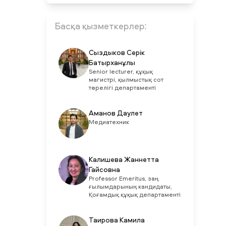
Басқа қызметкерлер:
Сыздыков Серік
Батырханұлы
Senior lecturer, құқық
магистрі, қылмыстық сот
төрелігі департаменті
Аманов Даулет
Медиатехник
Калишева Жаннетта
Гайсовна
Professor Emeritus, заң
ғылымдарының кандидаты,
Қоғамдық құқық департаменті
Таирова Камила