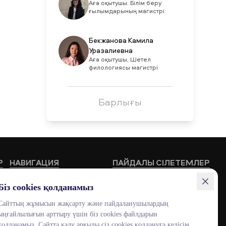
Аға оқытушы. Білім беру
ғылымдарының магистрі
Бекжанова Камила
Уразалиевна
Аға оқытушы, Шетел
филологиясы магистрі
Барлығы
Р
НАВИГАЦИЯ
ПАЙДАЛЫ СІЛЕТЕМЛЕР
Білім беру бағдарламалары
HUB MNU
Біз cookies қолданамыз
Жоғары мектептер
Documentolog
Сайттың жұмысын жақсарту және пайдаланушылардың
ыңғайлылығын арттыру үшін біз cookies файлдарын
Байланыстар
Canvas
қолданамыз. Сайтта қалу арқылы сіз cookies қолдануға келісім