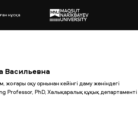
ған нұсқа
а Васильевна
 жоғары оқу орнынан кейінгі даму жөніндегі
ng Professor, PhD, Халықаралық құқық департаменті