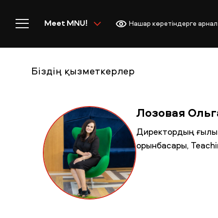
Meet MNU!
Нашар көретіндерге арнал
Біздің қызметкерлер
Басты бет
Лозовая Ольг
Директордың ғылым,
орынбасары, Teachi
MNU-ге қош келдіңіз!
Академиялық өмір