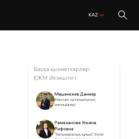
Поиск:
KAZ
ENG
KAZ
RUS
Басқа қызметкерлер:
ҚЖМ Әкімшілігі
Машенкеев Данияр
Мансап орталығының
менеджері
Рамазанова Ульяна
Рифовна
"Халықаралық құқық" білім