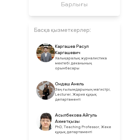
Барлығы
Басқа қызметкерлер:
Каргашев Расул
Каргашевич
Халықаралық журналистика
мектебі деканының
орынбасары
Ондаш Анель
Заң ғылымдарының магистрі,
Lecturer, Жария құқық
департаменті
Асылбекова Айгуль
Ахметқызы
PhD, Teaching Professor, Жеке
құқық департаменті