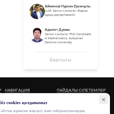
Айменов Нуркен Еркенұлы
LLM, Senior Lecturer, Жария
құқық департаменті
Адилет Думан
Senior Lecturer, PhD Candidate
in Mathematics, Suleyman
Demirel University
Барлығы
Р
НАВИГАЦИЯ
ПАЙДАЛЫ СІЛЕТЕМЛЕР
Білім беру бағдарламалары
HUB MNU
Біз cookies қолданамыз
Жоғары мектептер
Documentolog
Сайттың жұмысын жақсарту және пайдаланушылардың