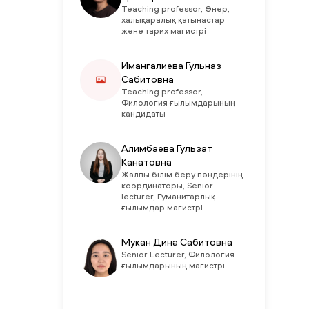
Teaching professor, Өнер,
халықаралық қатынастар
және тарих магистрі
Имангалиева Гульназ
Сабитовна
Teaching professor,
Филология ғылымдарының
кандидаты
Алимбаева Гульзат
Канатовна
Жалпы білім беру пәндерінің
координаторы, Senior
lecturer, Гуманитарлық
ғылымдар магистрі
Мукан Дина Сабитовна
Senior Lecturer, Филология
ғылымдарының магистрі