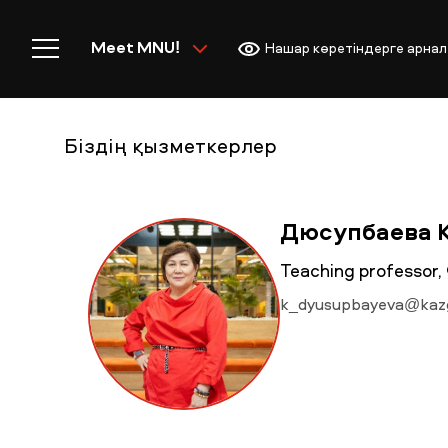
Meet MNU!
Нашар көретіндерге арнал
Біздің қызметкерлер
Басты бет
Дюсупбаева 
Teaching professo
k_dyusupbayeva@kaz
MNU-ге қош келдіңіз!
Академиялық өмір