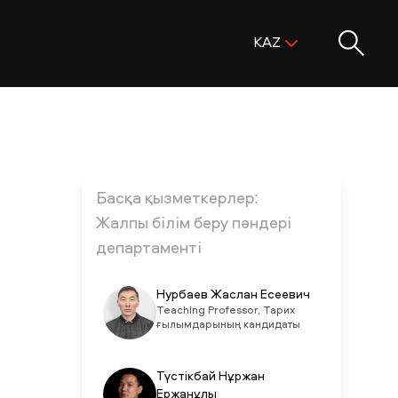
Поиск:
KAZ
ENG
KAZ
RUS
Басқа қызметкерлер:
Жалпы білім беру пәндері
департаменті
Нурбаев Жаслан Есеевич
Teaching Professor, Тарих
ғылымдарының кандидаты
Түстікбай Нұржан
Ержанұлы