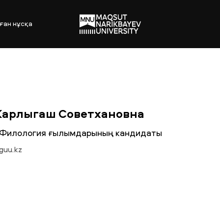
ған нұсқа
Карлыгаш Советхановна
r, Филология ғылымдарының кандидаты
guu.kz