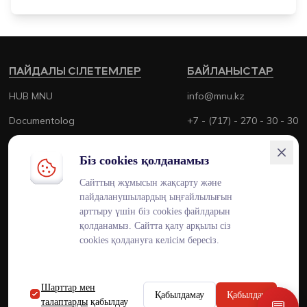
ПАЙДАЛЫ СІЛЕТЕМЛЕР
БАЙЛАНЫСТАР
HUB MNU
info@mnu.kz
Documentolog
+7 - (717) - 270 - 30 - 30
Canvas
+7 - (700) - 170 - 30 - 30
Біз cookies қолданамыз
Platonus
Сайттың жұмысын жақсарту және
Outlook
пайдаланушылардың ыңғайлылығын
арттыру үшін біз cookies файлдарын
Smart MNU
қолданамыз. Сайтта қалу арқылы сіз
cookies қолдануға келісім бересіз.
Шарттар мен
ENG
KAZ
RUS
Қабылдамау
Қабылдау
талаптарды
қабылдау