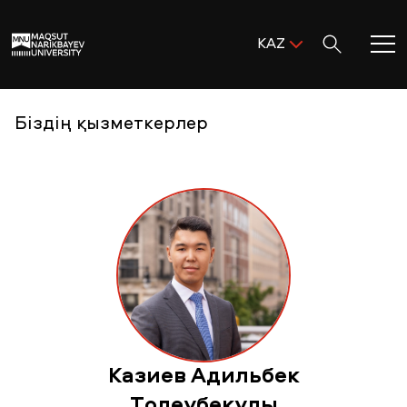
Поиск:
KAZ
ENG
KAZ
Басты бет
Біздің қызметкерлер
RUS
MNU-ге қош келдіңіз!
Академиялық өмір
Зерттеу және ғылым
Оқуға қабылдау және қолдау
Казиев Адильбек
MNU тынысы
Толеубекулы