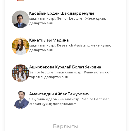
Құсайын Ерден Шахимарденұлы
құқық магистрі, Senior Lecturer, Жеке құқық
департаменті
Қанатқызы Мадина
құқық магистрі, Research Assistant, жеке құқық
департаменті
Аширбекова Куралай Болатбековна
Senior lecturer, құқық магистрі, Қылмыстық сот
төрелігі департаменті
Амангелдин Айбек Темурович
Заң гылымдарының магистрі, Senior Lecturer,
Жария құқық департаменті
Барлығы