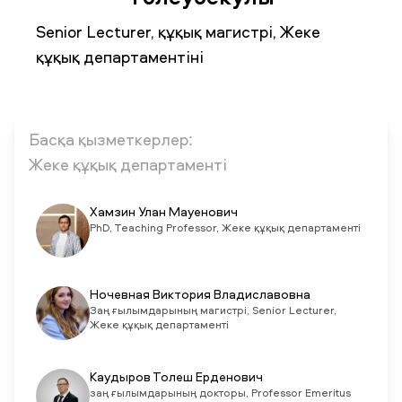
Senior Lecturer, құқық магистрі, Жеке
құқық департаментіні
ЖАҢАЛЫҚТАР
БАҚ БІЗ ТУРАЛЫ
ЖҰМЫС ОРЫНДАРЫ
ҚЫЗМЕТКЕРЛЕР
ТҮЛЕКТЕР
ENDOWMENT
ENG
KAZ
RUS
Басқа қызметкерлер:
Жеке құқық департаменті
Хамзин Улан Мауенович
PhD, Teaching Professor, Жеке құқық департаменті
Ночевная Виктория Владиславовна
Заң ғылымдарының магистрі, Senior Lecturer,
Жеке құқық департаменті
Каудыров Толеш Ерденович
заң ғылымдарының докторы, Professor Emeritus