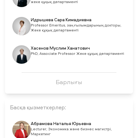
жеке құқық департаменті
Идрышева Сара Кимадиевна
Рrofessor Emeritus, заң ғылымдарының докторы,
Жеке құқық департаменті
Хасенов Муслим Ханатович
PhD, Associate Professor Жеке құқық департаменті
Барлығы
Басқа қызметкерлер:
Абрамова Наталья Юрьевна
Lecturer, Экономика және бизнес магистрі,
Маркетинг