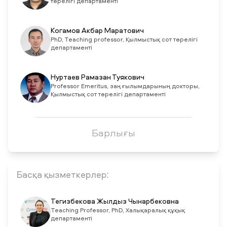
төрелігі департаменті
Когамов Акбар Маратович
PhD, Teaching professor, Қылмыстық сот төрелігі
департаменті
Нуртаев Рамазан Туякович
Professor Emeritus, заң ғылымдарының докторы,
Қылмыстық сот төрелігі департаменті
Барлығы
Басқа қызметкерлер:
Тегизбекова Жылдыз Чынарбековна
Teaching Professor, PhD, Халықаралық құқық
департаменті