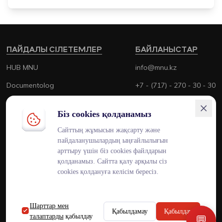
ПАЙДАЛЫ СІЛЕТЕМЛЕР
БАЙЛАНЫСТАР
HUB MNU
info@mnu.kz
Documentolog
+7 - (717) - 270 - 30 - 30
Canvas
+7 - (700) - 170 - 30 - 30
Біз cookies қолданамыз
Platonus
Сайттың жұмысын жақсарту және
Outlook
пайдаланушылардың ыңғайлылығын
арттыру үшін біз cookies файлдарын
Smart MNU
қолданамыз. Сайтта қалу арқылы сіз
cookies қолдануға келісім бересіз.
Шарттар мен
ENG
KAZ
RUS
Қабылдамау
Қабылдау
талаптарды
қабылдау
💬