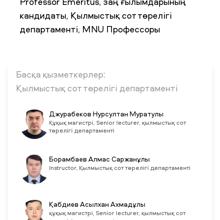
Professor Emeritus, заң ғылымдарының
кандидаты, Қылмыстық сот төрелігі
департаменті, MNU Профессоры
ЖАҢАЛЫҚТАР
БАҚ БІЗ ТУРАЛЫ
ЖҰМЫС ОРЫНДАРЫ
ҚЫЗМЕТКЕРЛЕР
ТҮЛЕКТЕР
ENDOWMENT
ENG
KAZ
RUS
Басқа қызметкерлер:
Қылмыстық сот төрелігі департаменті
Джурабеков Нурсултан Муратулы
Құқық магистрі, Senior lecturer, қылмыстық сот
төрелігі департаменті
Борамбаев Алмас Саржанұлы
Instructor, Қылмыстық сот төрелігі департаменті
Қабдиев Асылхан Ахмадұлы
құқық магистрі, Senior lecturer, қылмыстық сот