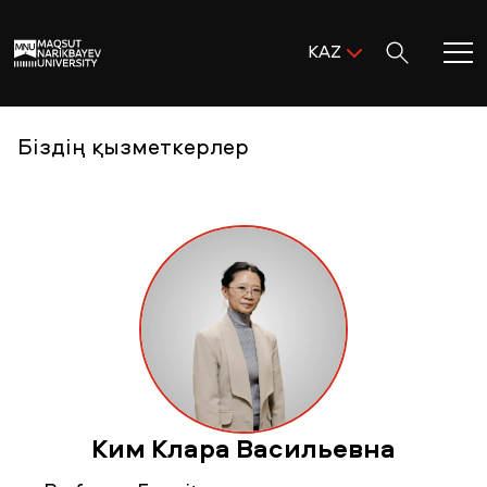
Поиск:
KAZ
ENG
KAZ
Басты бет
Біздің қызметкерлер
RUS
MNU-ге қош келдіңіз!
Академиялық өмір
Зерттеу және ғылым
Оқуға қабылдау және қолдау
Ким Клара Васильевна
MNU тынысы