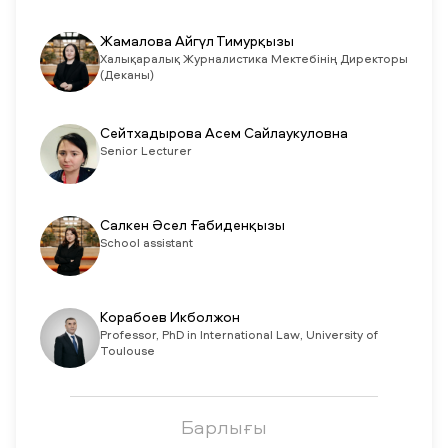
Жамалова Айгүл Тимурқызы
Халықаралық Журналистика Мектебінің Директоры
(Деканы)
Сейтхадырова Асем Сайлаукуловна
Senior Lecturer
Салкен Әсел Ғабиденқызы
School assistant
Корабоев Икболжон
Professor, PhD in International Law, University of
Toulouse
Барлығы