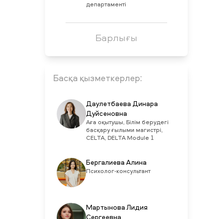
департаменті
Барлығы
Басқа қызметкерлер:
Даулетбаева Динара
Дуйсеновна
Аға оқытушы, Білім берудегі
басқару ғылыми магистрі,
CELTA, DELTA Module 1
Бергалиева Алина
Психолог-консультант
Мартынова Лидия
Сергеевна