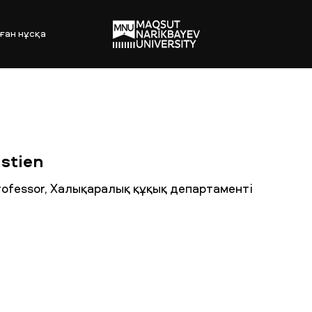
ған нұсқа
stien
professor, Халықаралық құқық департаменті