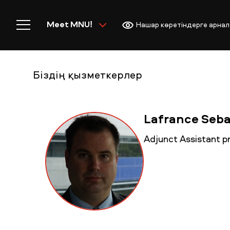
Meet MNU!
Нашар көретіндерге арнал
Біздің қызметкерлер
Басты бет
Lafrance Séba
Adjunct Assistant 
MNU-ге қош келдіңіз!
Академиялық өмір