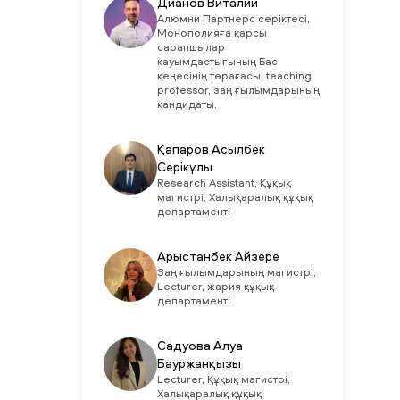
Дианов Виталий
Алюмни Партнерс серіктесі,
Монополияға қарсы
сарапшылар
қауымдастығының Бас
кеңесінің төрағасы, teaching
professor, заң ғылымдарының
кандидаты.
Қапаров Асылбек
Серікұлы
Research Assistant, Құқық
магистрі, Халықаралық құқық
департаменті
Арыстанбек Айзере
Заң ғылымдарының магистрі,
Lecturer, жария құқық
департаменті
Садуова Алуа
Бауржанқызы
Lecturer, Құқық магистрі,
Халықаралық құқық