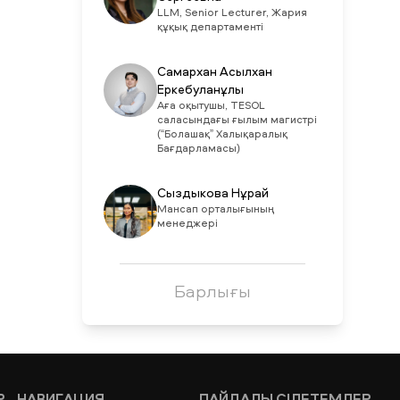
LLM, Senior Lecturer, Жария
құқық департаменті
Самархан Асылхан
Еркебуланұлы
Аға оқытушы, TESOL
саласындағы ғылым магистрі
(“Болашақ” Халықаралық
Бағдарламасы)
Сыздыкова Нұрай
Мансап орталығының
менеджері
Барлығы