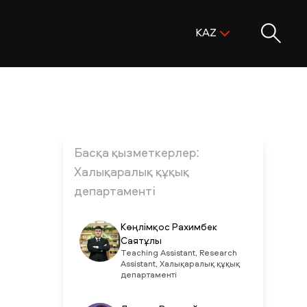
Поиск:
KAZ
ENG
KAZ
RUS
Басқа қызметкерлер:
Халықаралық құқық
департаменті
Көңлімқос Рахимбек
Саятұлы
Teaching Assistant, Research
Assistant, Халықаралық құқық
департаменті