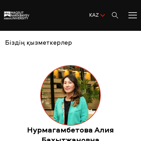
Поиск:
KAZ
ENG
KAZ
Басты бет
Біздің қызметкерлер
RUS
MNU-ге қош келдіңіз!
Академиялық өмір
Зерттеу және ғылым
Оқуға қабылдау және қолдау
Нурмагамбетова Алия
MNU тынысы
Бахытжановна