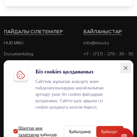
ПАЙДАЛЫ СІЛЕТЕМЛЕР
БАЙЛАНЫСТАР
HUB MNU
info@mnu.kz
Documentolog
+7 - (717) - 270 - 30 - 30
Canvas
+7 - (700) - 170 - 30 - 30
Біз cookies қолданамыз
Platonus
Сайттың жұмысын жақсарту және
Outlook
пайдаланушылардың ыңғайлылығын
арттыру үшін біз cookies файлдарын
Smart MNU
қолданамыз. Сайтта қалу арқылы сіз
cookies қолдануға келісім бересіз.
Шарттар мен
ENG
KAZ
RUS
Қабылдамау
Қабылдау
талаптарды
қабылдау