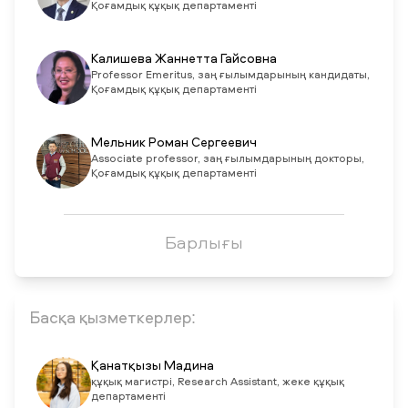
Қоғамдық құқық департаменті
Калишева Жаннетта Гайсовна
Professor Emeritus, заң ғылымдарының кандидаты,
Қоғамдық құқық департаменті
Мельник Роман Сергеевич
Associate professor, заң ғылымдарының докторы,
Қоғамдық құқық департаменті
Барлығы
Басқа қызметкерлер:
Қанатқызы Мадина
құқық магистрі, Research Assistant, жеке құқық
департаменті