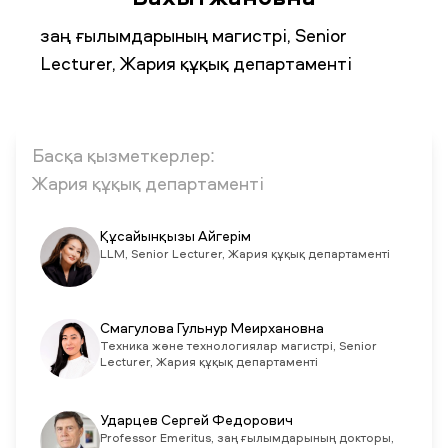
заң ғылымдарының магистрі, Senior
Lecturer, Жария құқық департаменті
ЖАҢАЛЫҚТАР
БАҚ БІЗ ТУРАЛЫ
ЖҰМЫС ОРЫНДАРЫ
ҚЫЗМЕТКЕРЛЕР
ТҮЛЕКТЕР
ENDOWMENT
ENG
KAZ
RUS
Басқа қызметкерлер:
Жария құқық департаменті
Құсайынқызы Айгерім
LLM, Senior Lecturer, Жария құқық департаменті
Смагулова Гульнур Меирхановна
Техника және технологиялар магистрі, Senior
Lecturer, Жария құқық департаменті
Ударцев Сергей Федорович
Professor Emeritus, заң ғылымдарының докторы,