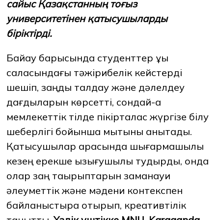
сайыс Қазақстанның тоғыз
университетінен қатысушыларды
біріктірді.
ЖАҢАЛЫҚТАР
БАҚ БІЗ ТУРАЛЫ
ЖҰМЫС ОРЫНДАРЫ
ҚЫЗМЕТКЕРЛЕР
ТҮЛЕКТЕР
ENDOWMENT
ENG
KAZ
RUS
Байқау барысында студенттер құқық
саласындағы тәжірибелік кейстерді
шешіп, заңдық талдау және дәлелдеу
дағдыларын көрсетті, сондай-ақ
мемлекеттік тілде пікірталас жүргізе білу
шеберлігі бойынша мықтыны анықтады.
Қатысушылар арасында шығармашылық
кезең ерекше қызығушылық тудырды, онда
олар заң тақырыптарын заманауи
әлеуметтік және мәдени контекспен
байланыстыра отырып, креативтілік
танытты.
Үздік үштікке MNU, Karaganda