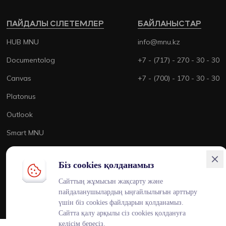
ПАЙДАЛЫ СІЛЕТЕМЛЕР
БАЙЛАНЫСТАР
HUB MNU
info@mnu.kz
Documentolog
+7 - (717) - 270 - 30 - 30
Canvas
+7 - (700) - 170 - 30 - 30
Platonus
Outlook
Smart MNU
Біз cookies қолданамыз
Сайттың жұмысын жақсарту және
ENG
KAZ
RUS
пайдаланушылардың ыңғайлылығын арттыру
үшін біз cookies файлдарын қолданамыз.
Сайтта қалу арқылы сіз cookies қолдануға
келісім бересіз.