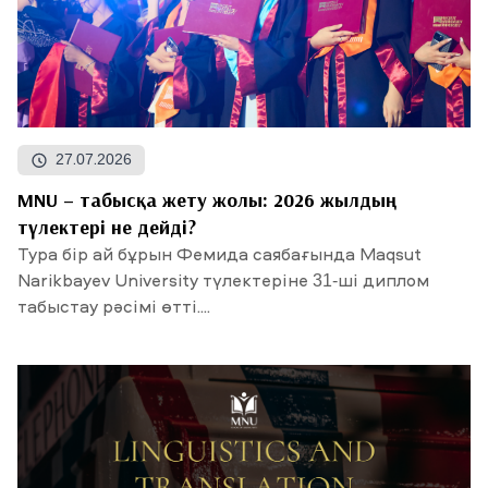
27.07.2026
MNU – табысқа жету жолы: 2026 жылдың
түлектері не дейді?
Тура бір ай бұрын Фемида саябағында Maqsut
Narikbayev University түлектеріне 31-ші диплом
табыстау рәсімі өтті....