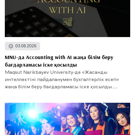
03.08.2026
MNU-да Accounting with AI жаңа білім беру
бағдарламасы іске қосылды
Maqsut Narikbayev University-де «Жасанды
интеллектіні пайдаланумен бухгалтерлік есеп»
жаңа білім беру бағдарламасы іске қосылды.
Талапкерлердің...