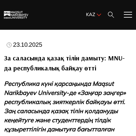
Поиск:
KAZ
ENG
KAZ
Басты бет
RUS
23.10.2025
MNU-ге қош келдіңіз!
Заң саласында қазақ тілін дамыту: MNU-
да республикалық байқау өтті
Академиялық өмір
Республика күні қарсаңында Maqsut
Зерттеу және ғылым
Narikbayev University-де «Заңғар заңгер»
республикалық зияткерлік байқауы өтті.
Оқуға қабылдау және қолдау
Заң саласында қазақ тілін қолдануды
кеңейтуге және студенттердің тілдік
MNU тынысы
құзыреттілігін дамытуға бағытталған