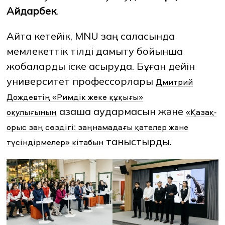
Айдарбек
.
Айта кетейік, MNU заң саласында
мемлекеттік тілді дамыту бойынша
жобаларды іске асыруда. Бұған дейін
университет профессорлары
Дмитрий
Дождевтің «Римдік жеке құқығы»
қазақша аудармасын және
оқулығының
«Қазақ-
орыс заң сөздігі: заңнамадағы қателер және
таныстырды.
түсіндірмелер» кітабын