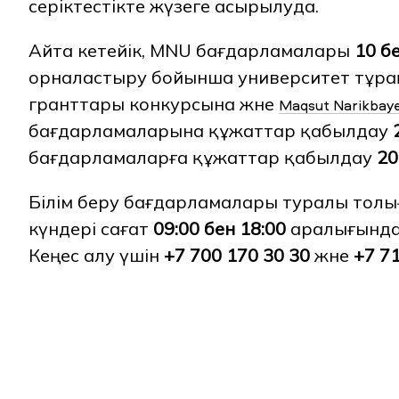
серіктестікте жүзеге асырылуда.
Айта кетейік, MNU бағдарламалары
10 б
орналастыру бойынша университет тұрақ
гранттары конкурсына және
Maqsut Narikbaye
бағдарламаларына құжаттар қабылдау
бағдарламаларға құжаттар қабылдау
20
Білім беру бағдарламалары туралы тол
күндері сағат
09:00 бен 18:00
аралығында 
Кеңес алу үшін
+7 700 170 30 30
және
+7 7