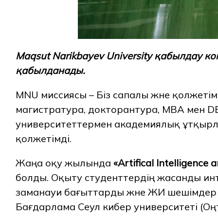
Maqsut Narikbayev University қабылдау 
қабылданады.
MNU миссиясы – Біз сапалы және қолжетім
магистратура, докторантура, МВА мен DB
университеттермен академиялық ұтқырл
қолжетімді.
Жаңа оқу жылында
«Artifical Intelligence 
болды. Оқыту студенттердің жасанды инт
заманауи бағыттарды және ЖИ шешімдер 
Бағдарлама Сеул кибер университеті (Оңт