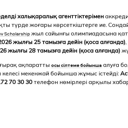
еделді халықаралық агенттіктерімен
аккреди
ты түрде жоғары көрсеткіштерге ие. Сондай
жыл сайынғы олимпиадасына қат
v Scholarship
2026 жылғы 25 тамызға дейін (қоса алғанда)
26 жылғы 28 тамызға дейін (қоса алғанда)
жү
ығырақ ақпаратты
алуға бо
осы сілтеме бойынша
келесі мекенжай бойынша жұмыс істейді:
Ас
172 70 30 30
телефон нөмірлері арқылы хаба