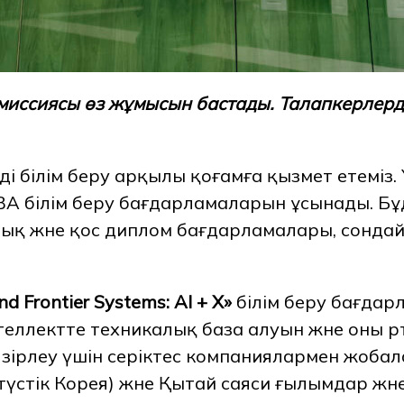
комиссиясы өз жұмысын бастады. Талапкерлер
ді білім беру арқылы қоғамға қызмет етеміз
A білім беру бағдарламаларын ұсынады. Бұд
ық және қос диплом бағдарламалары, сонда
and Frontier Systems: AI + X»
білім беру бағдар
еллектте техникалық база алуын және оны әр
әзірлеу үшін серіктес компаниялармен жоба
үстік Корея) және Қытай саяси ғылымдар жән