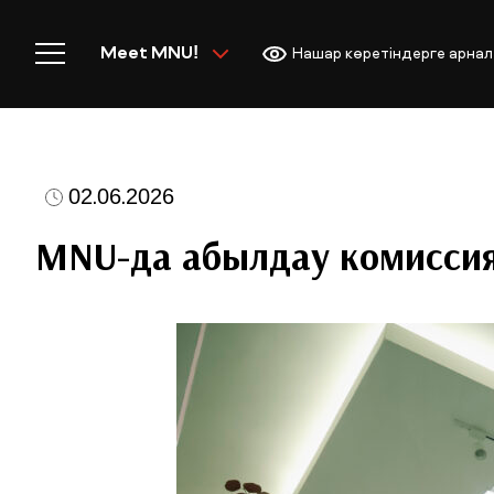
Meet MNU!
Нашар көретіндерге арнал
02.06.2026
Басты бет
MNU-да қабылдау комисс
MNU-ге қош келдіңіз!
Академиялық өмір