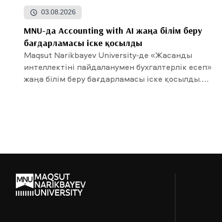
03.08.2026
MNU-да Accounting with AI жаңа білім беру
бағдарламасы іске қосылды
Maqsut Narikbayev University-де «Жасанды
интеллектіні пайдаланумен бухгалтерлік есеп»
жаңа білім беру бағдарламасы іске қосылды.
Талапкерлердің...