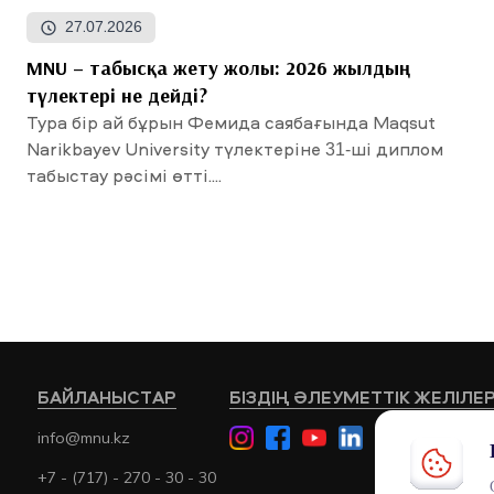
27.07.2026
MNU – табысқа жету жолы: 2026 жылдың
түлектері не дейді?
Тура бір ай бұрын Фемида саябағында Maqsut
Narikbayev University түлектеріне 31-ші диплом
табыстау рәсімі өтті....
БАЙЛАНЫСТАР
БІЗДІҢ ӘЛЕУМЕТТІК ЖЕЛІЛЕ
info@mnu.kz
+7 - (717) - 270 - 30 - 30