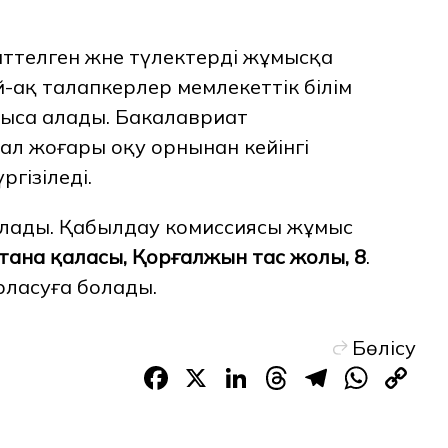
ттелген және түлектерді жұмысқа
-ақ талапкерлер мемлекеттік білім
ыса алады. Бакалавриат
, ал жоғары оқу орнынан кейінгі
ргізіледі.
лады. Қабылдау комиссиясы жұмыс
тана қаласы, Қорғалжын тас жолы, 8
.
рласуға болады.
Бөлісу
Facebook
X
LinkedIn
Threads
Telegr
Wha
C
Li