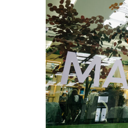
Зерттеу және ғылым
Оқуға қабылдау және қол
MNU тынысы