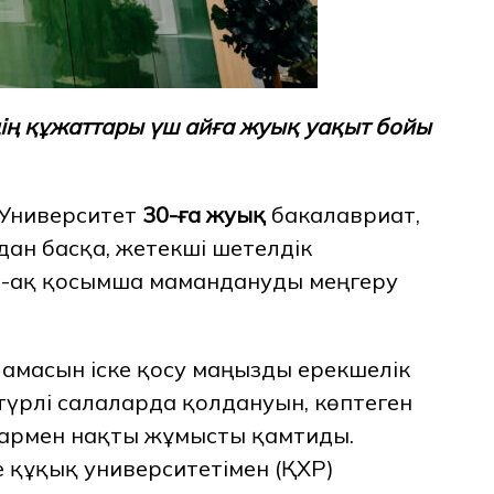
дің құжаттары үш айға жуық уақыт бойы
. Университет
30-ға жуық
бакалавриат,
ан басқа, жетекші шетелдік
й-ақ қосымша мамандануды меңгеру
ламасын іске қосу маңызды ерекшелік
түрлі салаларда қолдануын, көптеген
лармен нақты жұмысты қамтиды.
е құқық университетімен (ҚХР)