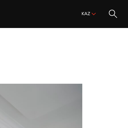
Поиск:
KAZ
ENG
KAZ
RUS