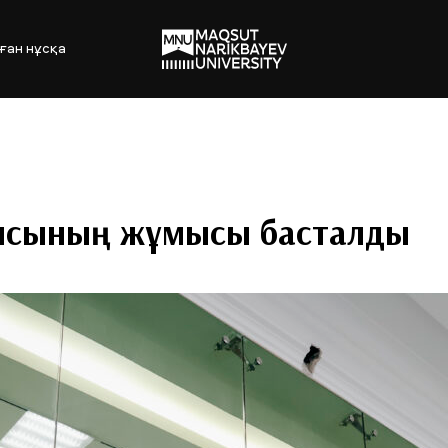
ған нұсқа
иясының жұмысы басталды