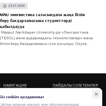
23.07.2026
MNU лингвистика саласындағы жаңа білім
беру бағдарламасына студенттерді
қабылдауда
Maqsut Narikbayev University-де «Лингвистика
(TESOL) және аудармадағы технологиялар» жаңа
білім беру бағдарламасы іске қосылды. Оқуға...
Р
НАВИГАЦИЯ
ПАЙДАЛЫ СІЛЕТЕМЛЕР
Білім беру бағдарламалары
HUB MNU
Біз cookies қолданамыз
Жоғары мектептер
Documentolog
Сайттың жұмысын жақсарту және пайдаланушылардың