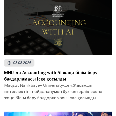
03.08.2026
MNU-да Accounting with AI жаңа білім беру
бағдарламасы іске қосылды
Maqsut Narikbayev University-де «Жасанды
интеллектіні пайдаланумен бухгалтерлік есеп»
жаңа білім беру бағдарламасы іске қосылды.
Талапкерлердің...