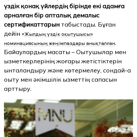
үздік қонақ үйлердің бірінде екі адамға
арналған бір апталық демалыс
сертификаттарын
табыстады. Бұған
дейін «
Жылдың үздік оқытушысы»
.
номинациясының жеңімпаздары анықталған
Байқаулардың мақсаты – Оқытушылар мен
қызметкерлерінің жоғары жетістіктерін
ынталандыру және көтермелеу, сондай-ақ
оқыту мен әкімшілік қызметтің сапасын
арттыру.