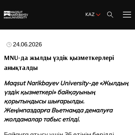
Поиск:
KAZ
ENG
KAZ
Басты бет
RUS
24.06.2026
MNU-ге қош келдіңіз!
MNU-да жылдың үздік қызметкерлері
анықталды
Академиялық өмір
Maqsut Narikbayev University-де «Жылдың
Зерттеу және ғылым
үздік қызметкері» байқауының
қорытындысы шығарылды.
Оқуға қабылдау және қолдау
Жеңімпаздарға Вьетнамда демалуға
жолдамалар табыс етілді.
MNU тынысы
Байқауға қатысу үшін 36 өтінім берілді.