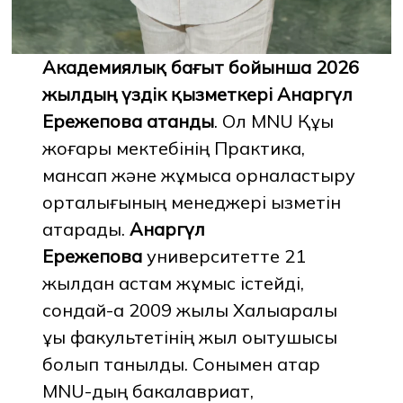
Академиялық бағыт бойынша 2026
жылдың үздік қызметкері Анаргүл
Ережепова атанды
. Ол MNU Құқық
жоғары мектебінің Практика,
мансап және жұмысқа орналастыру
орталығының менеджері қызметін
атқарады.
Анаргүл
Ережепова
университетте 21
жылдан астам жұмыс істейді,
сондай-ақ 2009 жылы Халықаралық
құқық факультетінің жыл оқытушысы
болып танылды. Сонымен қатар
MNU-дың бакалавриат,