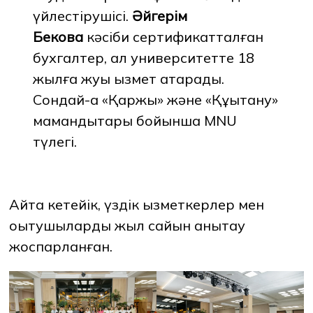
үйлестірушісі.
Әйгерім
Бекова
кәсіби сертификатталған
бухгалтер, ал университетте 18
жылға жуық қызмет атқарады.
Сондай-ақ «Қаржы» және «Құқықтану»
мамандықтары бойынша MNU
түлегі.
Айта кетейік, үздік қызметкерлер мен
оқытушыларды жыл сайын анықтау
жоспарланған.