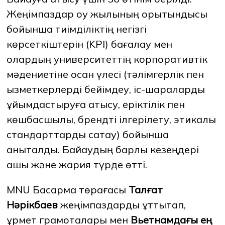
Жеңімпаздар оқу жылының қорытындысы
бойынша тиімділіктің негізгі
ЖАҢАЛЫҚТАР
БАҚ БІЗ ТУРАЛЫ
ЖҰМЫС ОРЫНДАРЫ
ҚЫЗМЕТКЕРЛЕР
көрсеткіштерін (KPI) бағалау мен
ТҮЛЕКТЕР
ENDOWMENT
ENG
KAZ
RUS
олардың университеттің корпоративтік
мәдениетіне қосқан үлесі (тәлімгерлік пен
қызметкерлерді бейімдеу, іс-шараларды
ұйымдастыруға қатысу, еріктілік пен
көшбасшылық, брендті ілгерілету, этикалық
стандарттарды сақтау) бойынша
анықталды. Байқаудың барлық кезеңдері
ашық және жария түрде өтті.
MNU Басқарма төрағасы
Талғат
Нәрікбаев
жеңімпаздарды құттықтап,
құрмет грамоталары мен
Вьетнамдағы ең