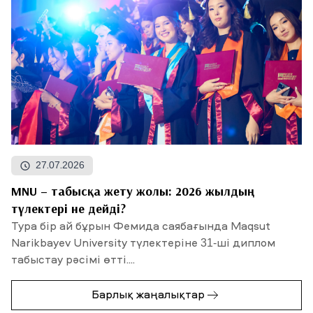
27.07.2026
MNU – табысқа жету жолы: 2026 жылдың
түлектері не дейді?
Тура бір ай бұрын Фемида саябағында Maqsut
Narikbayev University түлектеріне 31-ші диплом
табыстау рәсімі өтті....
Барлық жаңалықтар