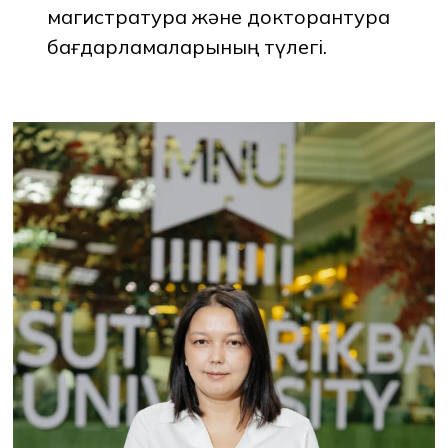
магистратура және докторантура
бағдарламаларының түлегі.