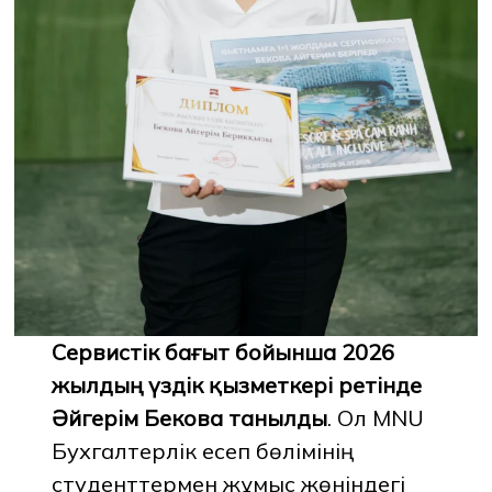
Сервистік бағыт бойынша 2026
жылдың үздік қызметкері ретінде
Әйгерім Бекова танылды
. Ол MNU
Бухгалтерлік есеп бөлімінің
студенттермен жұмыс жөніндегі