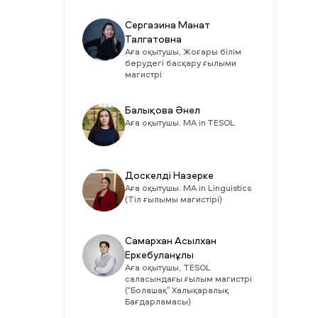
Сергазина Манат
Талгатовна
Аға оқытушы, Жоғары білім
берудегі басқару ғылыми
магистрі
Балықова Әнел
Аға оқытушы. MA in TESOL
Доскелді Назерке
Аға оқытушы. MA in Linguistics
(Тіл ғылымы магистірі)
Самархан Асылхан
Еркебуланұлы
Аға оқытушы, TESOL
саласындағы ғылым магистрі
(“Болашақ” Халықаралық
Бағдарламасы)