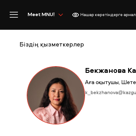
Meet MNU!
Нашар көретіндерге арнал
Біздің қызметкерлер
Басты бет
Бекжанова К
Аға оқытушы, Шете
k_bekzhanova@kazgu
MNU-ге қош келдіңіз!
Академиялық өмір