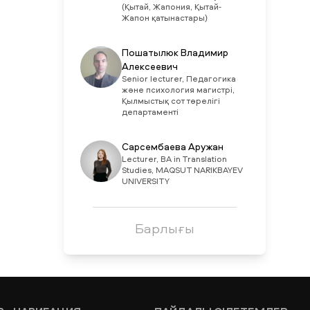
(Қытай, Жапония, Қытай-
Жапон қатынастары)
Пошатылюк Владимир
Алексеевич
Senior lecturer, Педагогика
және психология магистрі,
Қылмыстық сот төрелігі
департаменті
Сарсембаева Аружан
Lecturer, BA in Translation
Studies, MAQSUT NARIKBAYEV
UNIVERSITY
Барлығы