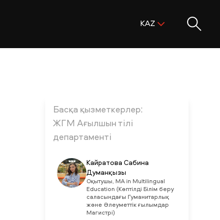
Поиск:
KAZ
ENG
KAZ
RUS
Басқа қызметкерлер:
ЖГМ Ағылшын тілі
департаменті
Кайратова Сабина
Думанқызы
Оқытушы, MA in Multilingual
Education (Көптілді Білім беру
саласындағы Гуманитарлық
және Әлеуметтік ғылымдар
Магистрі)