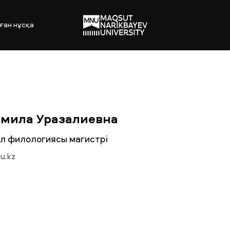
ған нұсқа
амила Уразалиевна
л филологиясы магистрі
u.kz