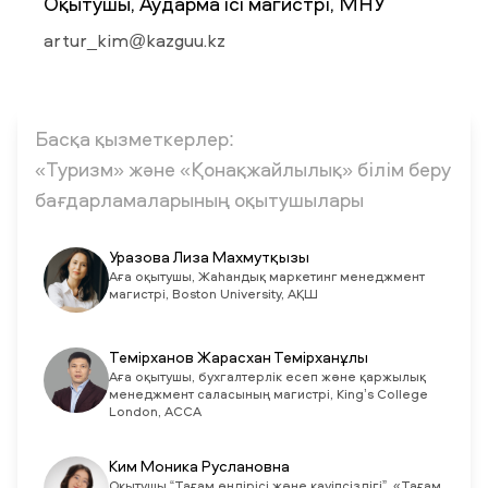
Оқытушы, Аударма iсi магистрі, МНУ
artur_kim@kazguu.kz
ЖАҢАЛЫҚТАР
БАҚ БІЗ ТУРАЛЫ
ЖҰМЫС ОРЫНДАРЫ
ҚЫЗМЕТКЕРЛЕР
ТҮЛЕКТЕР
ENDOWMENT
ENG
KAZ
RUS
Басқа қызметкерлер:
«Туризм» және «Қонақжайлылық» білім беру
бағдарламаларының оқытушылары
Уразова Лиза Махмутқызы
Аға оқытушы, Жаһандық маркетинг менеджмент
магистрі, Boston University, АҚШ
Темірханов Жарасхан Темірханұлы
Аға оқытушы, бухгалтерлік есеп және қаржылық
менеджмент саласының магистрі, King’s College
London, ACCA
Ким Моника Руслановна
Оқытушы “Тағам өндірісі және қауіпсіздігі”, «Тағам