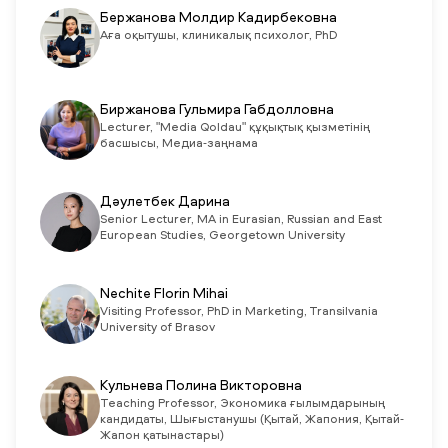
Бержанова Молдир Кадирбековна
Аға оқытушы, клиникалық психолог, PhD
Биржанова Гульмира Габдолловна
Lecturer, "Media Qoldau" құқықтық қызметінің
басшысы, Медиа-заңнама
Дәулетбек Дарина
Senior Lecturer, MA in Eurasian, Russian and East
European Studies, Georgetown University
Nechite Florin Mihai
Visiting Professor, PhD in Marketing, Transilvania
University of Brasov
Кульнева Полина Викторовна
Teaching Professor, Экономика ғылымдарының
кандидаты, Шығыстанушы (Қытай, Жапония, Қытай-
Жапон қатынастары)