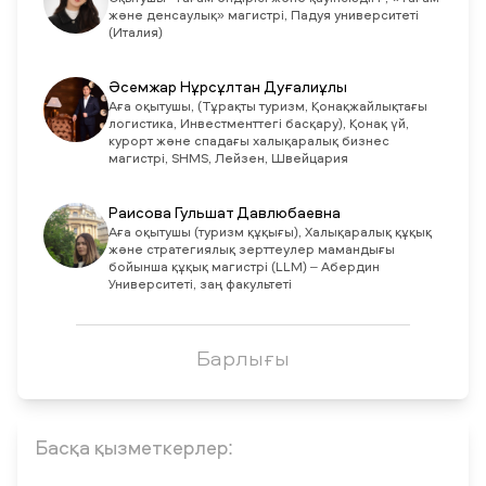
және денсаулық» магистрі, Падуя университеті
(Италия)
Әсемжар Нұрсұлтан Дуғалиұлы
Аға оқытушы, (Тұрақты туризм, Қонақжайлықтағы
логистика, Инвестменттегі басқару), Қонақ үй,
курорт және спадағы халықаралық бизнес
магистрі, SHMS, Лейзен, Швейцария
Раисова Гульшат Давлюбаевна
Aға оқытушы (туризм құқығы), Халықаралық құқық
және стратегиялық зерттеулер мамандығы
бойынша құқық магистрі (LLM) – Абердин
Университеті, заң факультеті
Барлығы
Басқа қызметкерлер: