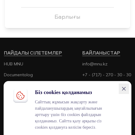
Барлығы
ПАЙДАЛЫ СІЛЕТЕМЛЕР
БАЙЛАНЫСТАР
HUB MNU
info@mnu.kz
Documentolog
+7 - (717) - 270 - 30 - 30
Canvas
+7 - (700) - 170 - 30 - 30
Біз cookies қолданамыз
Platonus
Сайттың жұмысын жақсарту және
Outlook
пайдаланушылардың ыңғайлылығын
арттыру үшін біз cookies файлдарын
Smart MNU
қолданамыз. Сайтта қалу арқылы сіз
cookies қолдануға келісім бересіз.