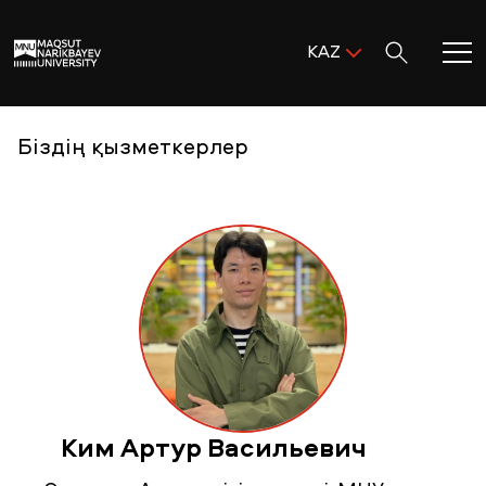
Поиск:
KAZ
ENG
KAZ
Басты бет
Біздің қызметкерлер
RUS
MNU-ге қош келдіңіз!
Академиялық өмір
Зерттеу және ғылым
Оқуға қабылдау және қолдау
Ким Артур Васильевич
MNU тынысы