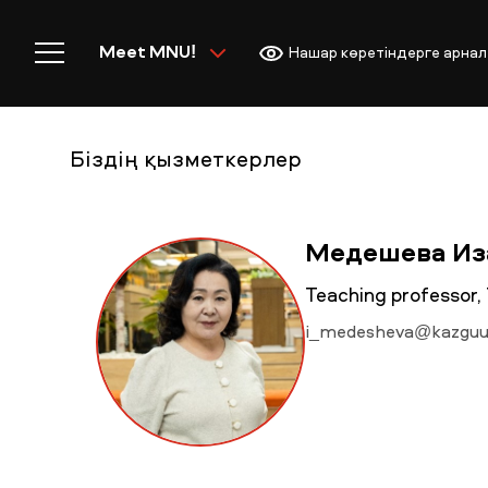
Meet MNU!
Нашар көретіндерге арнал
Біздің қызметкерлер
Басты бет
Медешева Из
Teaching professo
i_medesheva@kazguu
MNU-ге қош келдіңіз!
Академиялық өмір