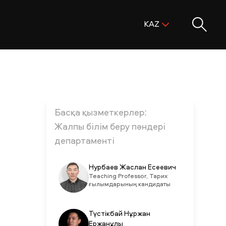
Поиск:
KAZ
ENG
KAZ
RUS
Басқа қызметкерлер:
Жалпы білім беру пәндері
департаменті
Нурбаев Жаслан Есеевич
Teaching Professor, Тарих
ғылымдарының кандидаты
Түстікбай Нұржан
Ержанұлы