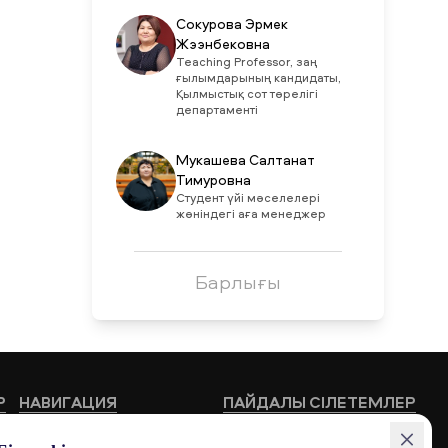
Сокурова Эрмек
Жээнбековна
Teaching Professor, заң
ғылымдарының кандидаты,
Қылмыстық сот төрелігі
департаменті
Мукашева Салтанат
Тимуровна
Студент үйі мәселелері
жөніндегі аға менеджер
Барлығы
Р
НАВИГАЦИЯ
ПАЙДАЛЫ СІЛЕТЕМЛЕР
Білім беру бағдарламалары
HUB MNU