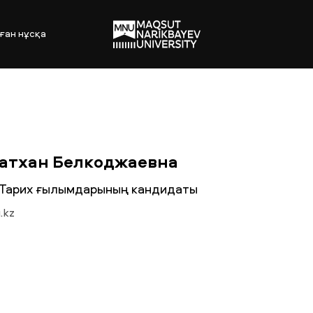
ған нұсқа
атхан Белкоджаевна
r, Тарих ғылымдарының кандидаты
.kz