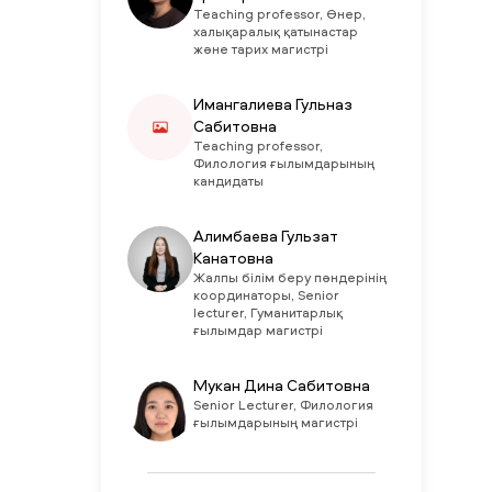
Teaching professor, Өнер,
халықаралық қатынастар
және тарих магистрі
Имангалиева Гульназ
Сабитовна
Teaching professor,
Филология ғылымдарының
кандидаты
Алимбаева Гульзат
Канатовна
Жалпы білім беру пәндерінің
координаторы, Senior
lecturer, Гуманитарлық
ғылымдар магистрі
Мукан Дина Сабитовна
Senior Lecturer, Филология
ғылымдарының магистрі