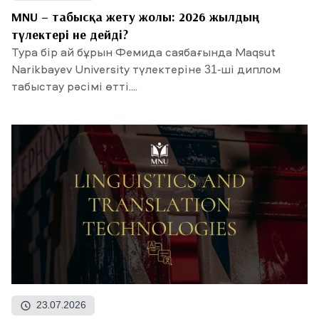
MNU – табысқа жету жолы: 2026 жылдың
түлектері не дейді?
Тура бір ай бұрын Фемида саябағында Maqsut
Narikbayev University түлектеріне 31-ші диплом
табыстау рәсімі өтті....
23.07.2026