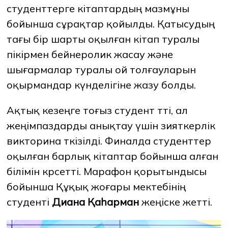
студенттерге кітаптардың мазмұны
бойынша сұрақтар қойылды. Қатысудың
тағы бір шарты оқылған кітап туралы
пікірмен бейнеролик жасау және
шығармалар туралы ой толғауларын
оқырмандар күнделігіне жазу болды.
Ақтық кезеңге тоғыз студент өтті, ал
жеңімпаздарды анықтау үшін зияткерлік
викторина өткізілді. Финалда студенттер
оқылған барлық кітаптар бойынша алған
білімін көрсетті. Марафон қорытындысы
бойынша Құқық жоғары мектебінің
студенті
Диана Қаһарман
жеңіске жетті.