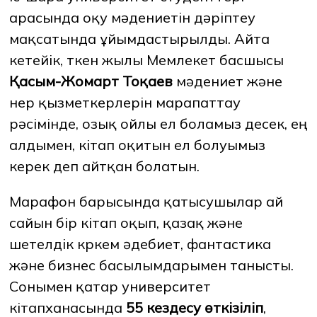
арасында оқу мәдениетін дәріптеу
мақсатында ұйымдастырылды. Айта
ЖАҢАЛЫҚТАР
БАҚ БІЗ ТУРАЛЫ
ЖҰМЫС ОРЫНДАРЫ
ҚЫЗМЕТКЕРЛЕР
кетейік, өткен жылы Мемлекет басшысы
ТҮЛЕКТЕР
ENDOWMENT
Қасым-Жомарт Тоқаев
мәдениет және
ENG
KAZ
RUS
өнер қызметкерлерін марапаттау
рәсімінде, озық ойлы ел боламыз десек, ең
алдымен, кітап оқитын ел болуымыз
керек деп айтқан болатын.
Марафон барысында қатысушылар ай
сайын бір кітап оқып, қазақ және
шетелдік көркем әдебиет, фантастика
және бизнес басылымдарымен танысты.
Сонымен қатар университет
кітапханасында
55 кездесу өткізіліп
,