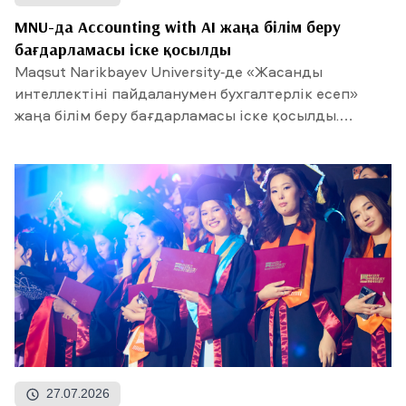
MNU-да Accounting with AI жаңа білім беру
бағдарламасы іске қосылды
Maqsut Narikbayev University-де «Жасанды
интеллектіні пайдаланумен бухгалтерлік есеп»
жаңа білім беру бағдарламасы іске қосылды.
Талапкерлердің...
27.07.2026