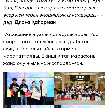
сынақ болды. Шыңғыс Айтматовтың «Қош
бол, Гүлсары» шығармасы маған ерекше
әсер мен терең эмоциялық із қалдырды»
, –
деді
Диана Қаһарман
.
Марафонның үздік қатысушылары iPad,
смарт-сағаттар және ақылды баған
сияқты бағалы сыйлықтармен
марапатталды. Екінші кітап марафоны
жаңа оқу жылына жоспарланған.