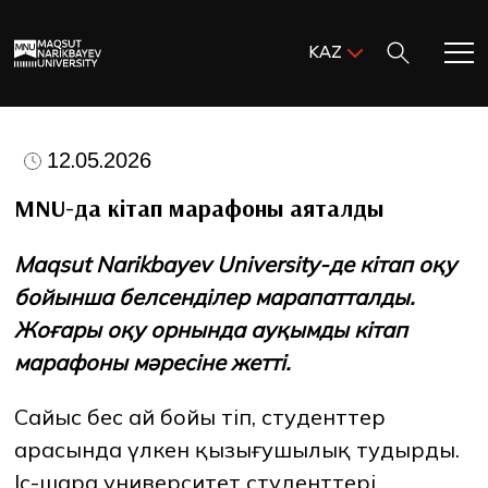
Поиск:
KAZ
ENG
KAZ
Басты бет
RUS
12.05.2026
MNU-ге қош келдіңіз!
MNU-да кітап марафоны аяқталды
Maqsut Narikbayev University-де кітап оқу
Академиялық өмір
бойынша белсенділер марапатталды.
Жоғары оқу орнында ауқымды кітап
Зерттеу және ғылым
марафоны мәресіне жетті.
Оқуға қабылдау және қолдау
Сайыс бес ай бойы өтіп, студенттер
арасында үлкен қызығушылық тудырды.
MNU тынысы
Іс-шара университет студенттері