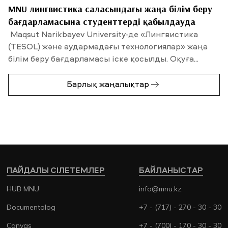
MNU лингвистика саласындағы жаңа білім беру
бағдарламасына студенттерді қабылдауда
Maqsut Narikbayev University-де «Лингвистика
(TESOL) және аудармадағы технологиялар» жаңа
білім беру бағдарламасы іске қосылды. Оқуға...
Барлық жаңалықтар
ПАЙДАЛЫ СІЛЕТЕМЛЕР
БАЙЛАНЫСТАР
HUB MNU
info@mnu.kz
Documentolog
+7 - (717) - 270 - 30 - 30
Canvas
+7 - (700) - 170 - 30 - 30