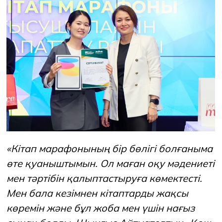
«Кітап марафонының бір бөлігі болғаныма
өте қуаныштымын. Ол маған оқу мәдениеті
мен тәртібін қалыптастыруға көмектесті.
Мен бала кезімнен кітаптарды жақсы
көремін және бұл жоба мен үшін нағыз