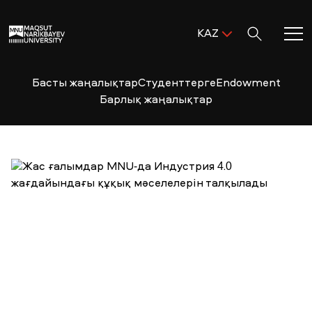
Поиск:
KAZ
ENG
KAZ
Басты жаңалықтар
Студенттерге
Endowment
Басты бет
RUS
Барлық жаңалықтар
MNU-ге қош келдіңіз!
Академиялық өмір
Зерттеу және ғылым
Оқуға қабылдау және қолдау
MNU тынысы