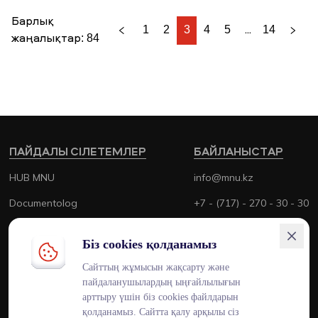
Барлық
1
2
3
4
5
...
14
жаңалықтар: 84
ПАЙДАЛЫ СІЛЕТЕМЛЕР
БАЙЛАНЫСТАР
HUB MNU
info@mnu.kz
Documentolog
+7 - (717) - 270 - 30 - 30
Canvas
+7 - (700) - 170 - 30 - 30
Біз cookies қолданамыз
Platonus
Сайттың жұмысын жақсарту және
Outlook
пайдаланушылардың ыңғайлылығын
арттыру үшін біз cookies файлдарын
Smart MNU
қолданамыз. Сайтта қалу арқылы сіз