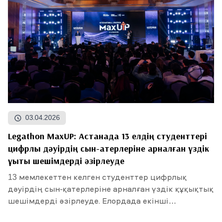
03.04.2026
Legathon MaxUP: Астанада 13 елдің студенттері
цифрлық дәуірдің сын-қатерлеріне арналған үздік
құқықтық шешімдерді әзірлеуде
13 мемлекеттен келген студенттер цифрлық
дәуірдің сын-қатерлеріне арналған үздік құқықтық
шешімдерді әзірлеуде. Елордада екінші
«International...