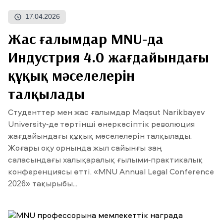
17.04.2026
ЖАҢАЛЫҚТАР
Жас ғалымдар MNU-да
БАҚ БІЗ ТУРАЛЫ
ЖҰМЫС ОРЫНДАРЫ
ҚЫЗМЕТКЕРЛЕР
ТҮЛЕКТЕР
ENDOWMENT
Индустрия 4.0 жағдайындағы
ENG
KAZ
RUS
құқық мәселелерін
талқылады
Студенттер мен жас ғалымдар Maqsut Narikbayev
University-де төртінші өнеркәсіптік революция
жағдайындағы құқық мәселелерін талқылады.
Жоғары оқу орнында жыл сайынғы заң
саласындағы халықаралық ғылыми-практикалық
конференциясы өтті. «MNU Annual Legal Conference
2026» тақырыбы...