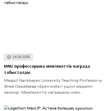
14.04.2026
MNU профессорына мемлекеттік награда
табысталды
Maqsut Narikbayev University Teaching Professor-ы
Әлия Оразбаева «Ерен еңбегі үшін» медалін
иеленді. Мемлекеттік награданы оған...